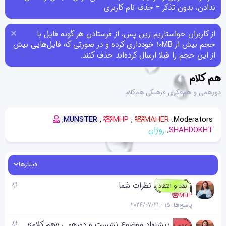
ندادن، بدون تذکر = حذف نام کاربری
از کاربران خواستاریم زین پس، از فرستادن هر گونه فایل با
حجم بیش از 10MB خودداری کرده و در صورتی که فایل‌هایی بیش
از این حجم را قبلا ارسال کرده‌اند حذف کنند.
هم کلام
دورهمی و هم‌فکری فرهنگی هم‌کلام
MUNSTER
MHP
MAHER
Moderators:
SHAHDOKHT
روژان
فیلترها
چ
نظرات شما
نقد و انتقاد
س
MHP
پاسخ‌ها
15
2024/07/21
ب
ا
چ
پیشنهاد موضوع نشست و دورهمی «هم کلام»
مهم