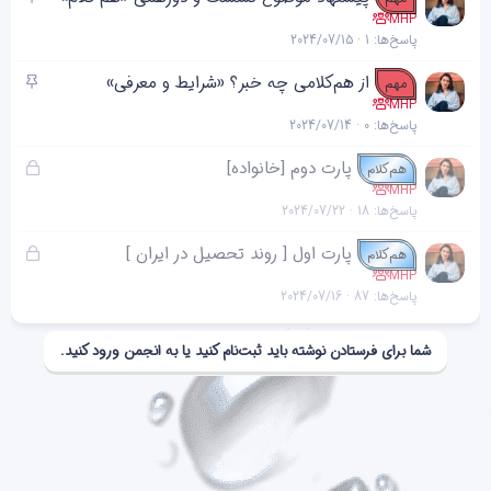
ن
س
MHP
پاسخ‌ها
1
2024/07/15
ب
ا
چ
از هم‌کلامی چه خبر؟ «شرایط و معرفی»
مهم
ن
س
MHP
پاسخ‌ها
0
2024/07/14
ب
ا
ق
پارت دوم [خانواده]
هم‌کلام
ن
ف
MHP
پاسخ‌ها
18
2024/07/22
ل
ش
ق
پارت اول [ روند تحصیل در ایران ]
هم‌کلام
د
ف
MHP
ه
پاسخ‌ها
87
2024/07/16
ل
ش
د
شما برای فرستادن نوشته باید ثبت‌نام کنید یا به انجمن ورود کنید.
ه