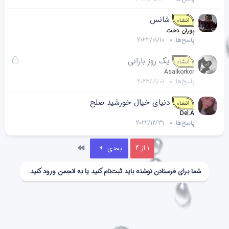
شانس
انشاء
پوران دخت
پاسخ‌ها
0
2023/01/10
ق
یک روز بارانی
انشاء
ف
Asalkorkor
ل
پاسخ‌ها
0
2023/01/01
ش
دنیای خیال خورشید صلح
د
انشاء
ه
Del.A
پاسخ‌ها
0
2022/12/31
آخر
1 از 4
بعدی
شما برای فرستادن نوشته باید ثبت‌نام کنید یا به انجمن ورود کنید.