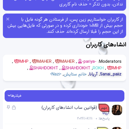
ندادن، بدون تذکر = حذف نام کاربری
از کاربران خواستاریم زین پس، از فرستادن هر گونه فایل با
حجم بیش از 10MB خودداری کرده و در صورتی که فایل‌هایی بیش
از این حجم را قبلا ارسال کرده‌اند حذف کنند.
انشاء‌های کاربران
MHP
MAHER
MAHER
-pariya-
Moderators:
SHAHDOKHT
SHAHDOKHT
ROKH
MHP
Sanai_paiiz
آریانا
خانمِ ستایش
•Nazi•
فیلترها
ق
چ
{قوانین ساب انشاءهای کاربران}
مهم
ف
س
آریانا
پاسخ‌ها
0
2026/07/11
ل
ب
ش
ا