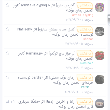
د
ق
[آخرین جان] اثر « armita-is-typing کاربر
فن‌فیکشن
ه
ف
انجمن رمان بوک»
ل
armita-is-typing
پاسخ‌ها
1
2022/09/17
ش
د
ق
[شنلِ سیاه؛ عطش مبارزه] اثر «Nafiseh
فن‌فیکشن
ه
ف
نویسنده انجمن رمان بوک»
ل
shahab
پاسخ‌ها
5
2022/09/09
ش
د
ق
[بر فراز برج توکیو] اثر «Ramina.p کاربر
فن‌فیکشن
ه
ف
انجمن رمان بوک»
ل
Ramina.p
پاسخ‌ها
2
2022/09/09
ش
د
ق
[رمان بوک سیتی] اثر «pardis نویسنده
فن‌فیکشن
ه
ف
حرفه‌ای انجمن رمان بوک»
ل
PardisHP
پاسخ‌ها
10
2022/09/09
ش
د
ق
ن
[رایا و آخرین اژدها] اثر «ملیکا سرداری
فن‌فیکشن
ه
ف
ظ
کاربر انجمن رمان بوک»