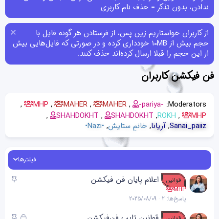
ندادن، بدون تذکر = حذف نام کاربری
از کاربران خواستاریم زین پس، از فرستادن هر گونه فایل با
حجم بیش از 10MB خودداری کرده و در صورتی که فایل‌هایی بیش
از این حجم را قبلا ارسال کرده‌اند حذف کنند.
فن فیکشن کاربران
MHP
MAHER
MAHER
-pariya-
Moderators:
SHAHDOKHT
SHAHDOKHT
ROKH
MHP
Sanai_paiiz
آریانا
خانمِ ستایش
•Nazi•
فیلترها
چ
اعلام پايان فن فيکشن
قوانین
س
MHP
پاسخ‌ها
2
2025/08/09
ب
ا
ق
چ
قوانین تایپ فن‌فیکشن
قوانین