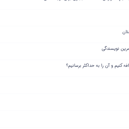
ف
س
ن
ل
ب
ش
ا
د
ن
ه
تان
 کنیم و آن را به حداکثر برسانیم؟