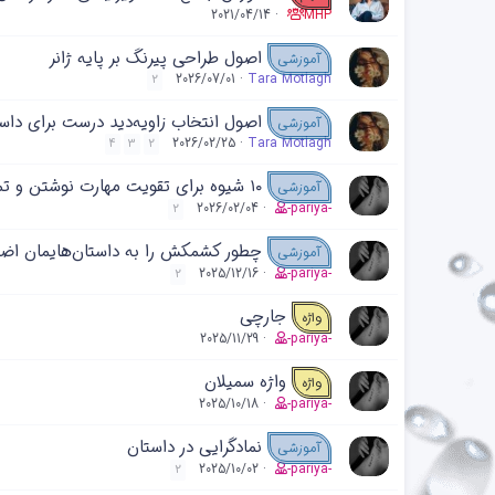
2021/04/14
MHP
اصول طراحی پیرنگ بر پایه ژانر
آموزشی
2026/07/01
Tara Motlagh
2
اصول انتخاب زاویه‌دید درست برای داس
آموزشی
2026/02/25
Tara Motlagh
4
3
2
۱۰ شیوه برای تقویت مهارت نوشتن و تمرین نویسندگی
آموزشی
2026/02/04
-pariya-
2
چطور کشمکش را به داستان‌هایمان اضافه
آموزشی
2025/12/16
-pariya-
2
جارچی
واژه
2025/11/29
-pariya-
واژه سمیلان
واژه
2025/10/18
-pariya-
نمادگرایی در داستان
آموزشی
2025/10/02
-pariya-
2