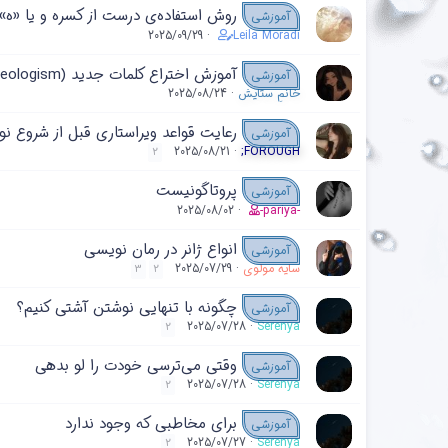
روش استفاده‌ی درست از کسره و یا «ه»
آموزشی
2025/09/29
Leila Moradi
آموزش اختراع کلمات جدید (Neologism)
آموزشی
خانمِ ستایش
2025/08/24
رعایت قواعد ویراستاری قبل از شروع ن
آموزشی
2025/08/21
;FOROUGH
2
پروتاگونیست
آموزشی
2025/08/02
-pariya-
انواع ژانر در رمان نویسی
آموزشی
سایه مولوی
2025/07/29
3
2
چگونه با تنهایی نوشتن آشتی کنیم؟
آموزشی
2025/07/28
Serenya
2
وقتی می‌ترسی خودت را لو بدهی
آموزشی
2025/07/28
Serenya
2
برای مخاطبی که وجود ندارد
آموزشی
2025/07/27
Serenya
2