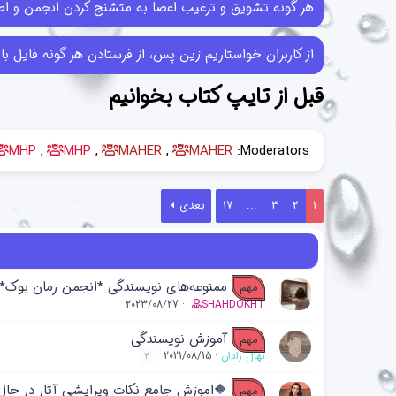
هر گونه تشویق و ترغیب اعضا به متشنج کردن انجمن و اطل
از کاربران خواستاریم زین پس، از فرستادن هر گونه فایل با حجم بیش از 10MB خودداری کرده و در صورتی که فایل‌هایی بیش از این حجم ر
قبل از تایپ کتاب بخوانیم
MHP
MHP
MAHER
MAHER
Moderators:
1
2
3
...
17
بعدی
ممنوعه‌های نویسندگی *انجمن رمان بوک*
مهم
2023/08/27
SHAHDOKHT
آموزش نویسندگی
مهم
نهال رادان
2021/08/15
2
🔶️اموزش جامع نکات ویرایشی آثار در حال 
مهم