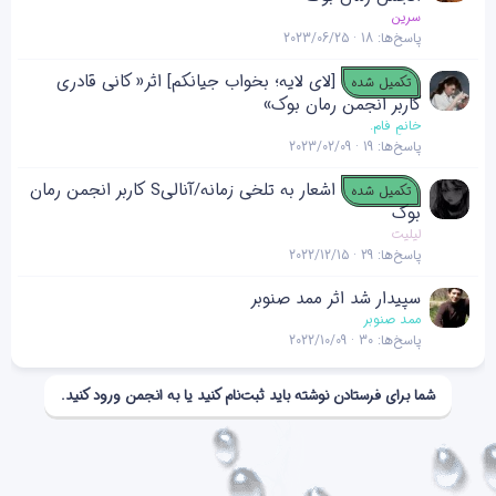
سرین
پاسخ‌ها
18
2023/06/25
[لای لایه؛ بخواب جیانکم] اثر« کانی قادری
تکمیل شده
کاربر انجمن رمان بوک»
خانمِ فام.
پاسخ‌ها
19
2023/02/09
اشعار به تلخی زمانه/آنالیS کاربر انجمن رمان
تکمیل شده
بوک
لیلیت
پاسخ‌ها
29
2022/12/15
سپیدار شد اثر ممد صنوبر
ممد صنوبر
پاسخ‌ها
30
2022/10/09
شما برای فرستادن نوشته باید ثبت‌نام کنید یا به انجمن ورود کنید.