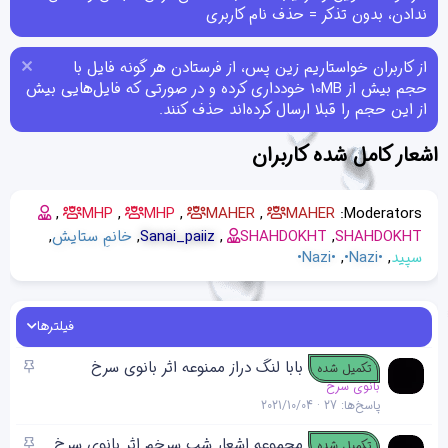
ندادن، بدون تذکر = حذف نام کاربری
از کاربران خواستاریم زین پس، از فرستادن هر گونه فایل با
حجم بیش از 10MB خودداری کرده و در صورتی که فایل‌هایی بیش
از این حجم را قبلا ارسال کرده‌اند حذف کنند.
اشعار کامل شده کاربران
MHP
MHP
MAHER
MAHER
Moderators:
SHAHDOKHT
SHAHDOKHT
Sanai_paiiz
خانمِ ستایش
سپید
•Nazi•
•Nazi•
فیلترها
چ
بابا لنگ دراز ممنوعه اثر بانوی سرخ
تکمیل شده
س
بانوی سرخ
پاسخ‌ها
27
2021/10/04
ب
ا
چ
مجموعه اشعار شبِ سرخم اثر بانوی سرخ
تکمیل شده