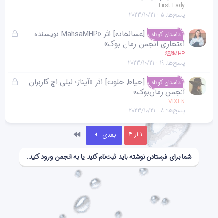
ل
First Lady
پاسخ‌ها
5
2023/10/21
ش
د
ق
[غسالخانه] اثر «MahsaMHP نویسنده
داستان کوتاه
ه
ف
افتخاری انجمن رمان بوک»
ل
MHP
پاسخ‌ها
19
2023/10/21
ش
د
ق
[حیاط خلوت] اثر «آیناز؛ لیلی.اچ کاربران
داستان کوتاه
ه
ف
انجمن رمان‌بوک»
ل
VIXEN
پاسخ‌ها
8
2023/10/21
ش
د
ه
آخر
1 از 4
بعدی
شما برای فرستادن نوشته باید ثبت‌نام کنید یا به انجمن ورود کنید.