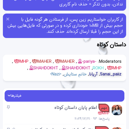
ندادن، بدون تذکر = حذف نام کاربری
از کاربران خواستاریم زین پس، از فرستادن هر گونه فایل با
حجم بیش از 10MB خودداری کرده و در صورتی که فایل‌هایی بیش
از این حجم را قبلا ارسال کرده‌اند حذف کنند.
داستان کوتاه
MHP
MAHER
MAHER
-pariya-
Moderators:
SHAHDOKHT
SHAHDOKHT
ROKH
MHP
Sanai_paiiz
آریانا
خانمِ ستایش
•Nazi•
فیلترها
چ
اعلام پایان داستان کوتاه
مهم
س
MHP
پاسخ‌ها
93
2024/12/21
ب
ا