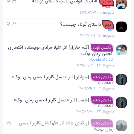
ق
چ
♦تاپیک قوانین تایپ داستان کوتاه♦
قوانین
ن
ف
س
MHP
پاسخ‌ها
0
2021/02/07
ل
ب
ش
ا
ق
چ
داستان کوتاه چیست؟
مهم
د
ن
ف
س
HAN
ه
پاسخ‌ها
6
2021/01/04
ل
ب
ش
ا
[گله خارزار] اثر «لیلا مرادی نویسنده افتخاری
داستان کوتاه
د
ن
انجمن رمان بوک»
ه
Leila Moradi
پاسخ‌ها
47
2025/10/04
[سولیارا] اثر «عسل کاربر انجمن رمان بوک»
داستان کوتاه
STARLET
پاسخ‌ها
3
2025/09/19
[شَغَب] اثر «عسل کاربر انجمن رمان بوک»
داستان کوتاه
STARLET
پاسخ‌ها
32
2025/08/06
ق
[واکنش شاذ] اثر «کهکشان کاربر انجمن
داستان کوتاه
ف
رمان بوک»