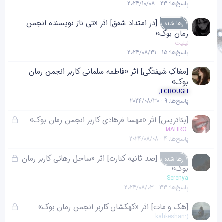
پاسخ‌ها
23
2024/10/08
[در امتداد شفق] اثر «تی ناز نویسنده انجمن
رها شده
رمان بوک»
لیلیت
پاسخ‌ها
15
2024/08/31
[مغاکِ شیفتگی] اثر «فاطمه سلمانی کاربر انجمن رمان
بوک»
;FOROUGH
پاسخ‌ها
9
2024/08/30
ق
[بئاتریس] اثر «مهسا فرهادی کاربر انجمن رمان بوک»
ف
MAHRO.
پاسخ‌ها
4
2024/08/08
ل
ش
ق
[صد ثانیه کنارت] اثر «ساحل رهائی کاربر رمان
رها شده
د
ف
بوک»
ه
ل
Serenya
پاسخ‌ها
33
2024/08/03
ش
د
ق
[هک و مات] اثر «کهکشان کاربر انجمن رمان بوک»
ه
ف
kahkeshan:)