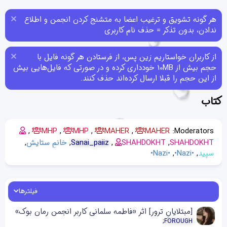
هر گونه تشویق و ترغیب اعضا به متشنج کردن انجمن و اطلاع
ندادن، بدون تذکر = حذف نام کاربری
از کاربران خواستاریم زین پس، از فرستادن هر گونه فایل با
حجم بیش از 10MB خودداری کرده و در صورتی که فایل‌هایی بیش
از این حجم را قبلا ارسال کرده‌اند حذف کنند.
کتاب
MHP
MHP
MAHER
MAHER
Moderators:
SHAHDOKHT
SHAHDOKHT
Sanai_paiiz
خانمِ ستایش
سپید
•Nazi•
•Nazi•
فیلترها
[مبتلایانِ ترور] اثر «فاطمه سلمانی کاربر انجمن رمان بوک»
;FOROUGH