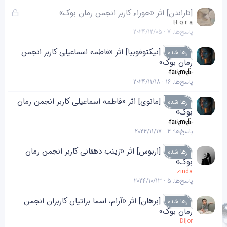
ق
[تاراندن] اثر «حوراء کاربر انجمن رمان بوک»
ف
H o r a
پاسخ‌ها
7
2024/12/05
ل
ش
[نیکتوفوبیا] اثر «فاطمه اسماعیلی کاربر انجمن
رها شده
د
رمان بوک»
ه
-faťęmęĥ-
پاسخ‌ها
16
2024/11/18
[مانوی] اثر «فاطمه اسماعیلی کاربر انجمن رمان
رها شده
بوک»
-faťęmęĥ-
پاسخ‌ها
4
2024/11/17
[اربوس] اثر «زینب دهقانی کاربر انجمن رمان
رها شده
بوک»
zinda
پاسخ‌ها
5
2024/10/13
[برهان] اثر «آرام، اسما براتیان کاربران انجمن
رها شده
رمان بوک»
Dijor